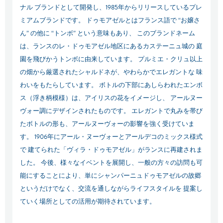
ナル ブランドとして開発し、1985年からリリースしているプレ
ミアムブランド
です。 ドゥモアゼルとはフランス語で “お嬢さ
ん” の他に “トンボ” という意味もあり、 このブランドネーム
は、ランスのレ・ドゥモアゼル地区にあるカステーニュ城の 庭
園を飛びかうトンボに由来しています。
プルミエ・クリュ以上
の畑から厳選されたシャルドネが、やわらかでエレガントな 味
わいをもたらしています。
ボトルの下部にあしらわれたエンボ
ス（浮き柄模様）は、アイリスの花をイメージし、 アールヌー
ヴォー調にデザインされたものです。
エレガントで丸みを帯び
たボトルの形も、アールヌーヴォーの影響を強く受けていま
す。
1906年にアール・ヌーヴォーとアールデコのミックス様式
で
建てられた「ヴィラ・ドゥモアゼル」がランスに再建されま
した。
今後、様々なイベントを展開し、一般の方々の訪問も可
能にすることにより、単にシャンパーニュドゥモアゼルの故郷
というだけでなく、交流を通しながらライフスタイルを 提案し
ていく場所としての活用が期待されています。