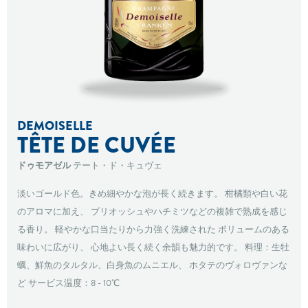
DEMOISELLE
TÊTE DE CUVÉE
ドゥモアゼル
テート・ド・キュヴェ
淡いゴールド色。きめ細やかな泡が長く続きます。
柑橘類や白い花
のアロマに加え、
ブリオッシュやハチミツなどの複雑で熟成を感じ
る香り。
軽やかな口当たりから力強く洗練された
ボリュームのある
味わいに広がり、
心地よい長く続く余韻も魅力的です。
料理：生牡
蠣、鮮魚のタルタル、白身魚のムニエル、
ホタテのヴォロヴァンな
ど
サービス温度：8 - 10℃